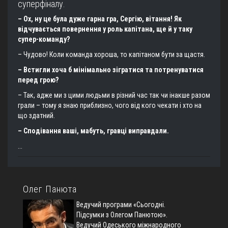
суперфіналу.
– Ох, ну це була дуже гарна гра, Сергію, вітання! Як
відчувається повернення у роль капітана, ще й у таку
супер-команду?
– Чудово! Коли команда хороша, то капітаном бути за щастя.
– Встигли хоча б мінімально зігратися та потренуватися
перед грою?
– Так, адже ми з цими людьми в різний час так чи інакше разом
грали – тому я знаю приблизно, чого від кого чекати і хто на
що здатний.
– Сподівання ваші, мабуть, гравці виправдали.
...
Олег Панюта
Ведучий програми «Сьогодні.
Підсумки з Олегом Панютою».
Ведучий Одеського міжнародного