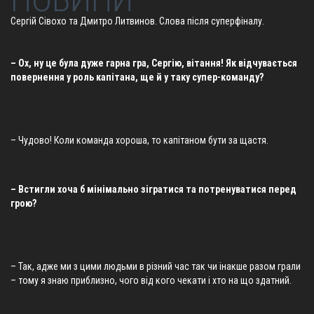
Сергій Сівохо та Дмитро Литвинов. Слова після суперфіналу.
– Ох, ну це була дуже гарна гра, Сергію, вітання! Як відчувається
повернення у роль капітана, ще й у таку супер-команду?
– Чудово! Коли команда хороша, то капітаном бути за щастя.
– Встигли хоча б мінімально зігратися та потренуватися перед
грою?
– Так, адже ми з цими людьми в різний час так чи інакше разом грали
– тому я знаю приблизно, чого від кого чекати і хто на що здатний.