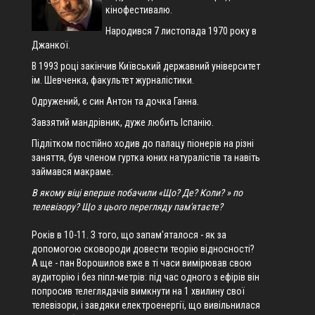
кінофестивалю.
Народився 7 листопада 1970 року в
Джанкої.
В 1993 році закінчив Київський державний університет
ім. Шевченка, факультет журналістики.
Одружений, є син Антон та дочка Ганна.
Завзятий мандрівник, дуже любить Іспанію.
Підлітком постійно ходив до палацу піонерів на різні
заняття, був членом гуртка юних натуралістів та навіть
займався макраме.
В якому віці вперше побачили «Що? Де? Коли? » по
телевізору? Що з цього перегляду пам'ятаєте?
Років в 10-11. З того, що запам'яталося - як за
допомогою сковороди довести теорію відносності?
А ще - пан Ворошилов вже в ті часи вимірював свою
аудиторію і без піпл-метрів: під час одного з ефірів він
попросив телеглядачів вимкнути на 1 хвилину свої
телевізори, і завдяки електроенергії, що вивільнилася