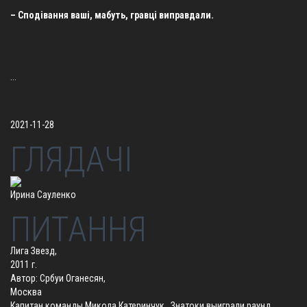
– Сподівання ваші, мабуть, гравці виправдали.
...
2021-11-28
ГЛЯДАЧІ
Ирина Сауленко
ПИТАННЯ
Лига Звезд,
2011 г.
Автор: Србуи Оганесян,
Москва
Капитан команды Микола Катеринчук . Знатоки выиграли раунд.